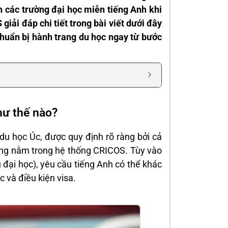
h các trường đại học miễn tiếng Anh khi
iải đáp chi tiết trong bài viết dưới đây
chuẩn bị hành trang du học ngay từ bước
hư thế nào?
du học Úc, được quy định rõ ràng bởi cả
ờng nằm trong hệ thống CRICOS. Tùy vào
 đại học), yêu cầu tiếng Anh có thể khác
 và điều kiện visa.