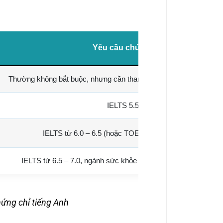
Yêu cầu chứng chỉ tiếng Anh (điển
Thường không bắt buộc, nhưng cần tham gia khóa tiếng Anh tại Ú
IELTS 5.5 trở lên (hoặc tương đươ
PTE
IELTS từ 6.0 – 6.5 (hoặc TOEFL iBT 60-79,
50-58)
IELTS từ 6.5 – 7.0, ngành sức khỏe có thể yêu cầu 7.0 trở lê
ứng chỉ tiếng Anh