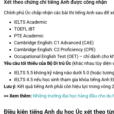
Xét theo chứng chỉ tiếng Anh được công nhận
Chính phủ Úc chấp nhận các bài thi tiếng Anh sau để x
IELTS Academic
TOEFL iBT
PTE Academic
Cambridge English: C1 Advanced (CAE)
Cambridge English: C2 Proficiency (CPE)
Occupational English Test (OET) – chỉ dành cho kh
Yêu cầu tối thiểu của Bộ Di trú Úc
(khác nhau tùy diện vi
IELTS 5.5 không kỹ năng nào dưới 5.0 (hoặc tươn
IELTS 4.5 nếu học sinh tham gia khóa tiếng Anh E
Lưu ý:
Kết quả tiếng Anh phải còn hiệu lực trong vòng 
>> Xem thêm:
Những trường đại học hàng đầu cho du 
Điều kiện tiếng Anh du học Úc xét theo từ