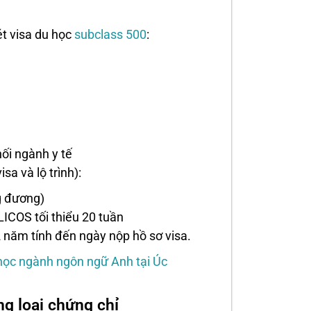
ét visa du học
subclass 500
:
ối ngành y tế
sa và lộ trình):
g đương)
LICOS tối thiểu 20 tuần
2 năm tính đến ngày nộp hồ sơ visa.
học ngành ngôn ngữ Anh tại Úc
ng loại chứng chỉ