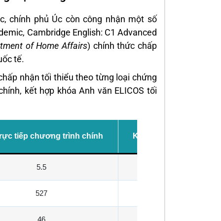
Úc, chính phủ Úc còn công nhận một số
ademic, Cambridge English: C1 Advanced
tment of Home Affairs
) chính thức chấp
uốc tế.
hấp nhận tối thiểu theo từng loại chứng
 chính, kết hợp khóa Anh văn ELICOS tối
rực tiếp chương trình chính
Kèm ELICOS tối thiểu 1
5.5
5.0
527
500
46
35