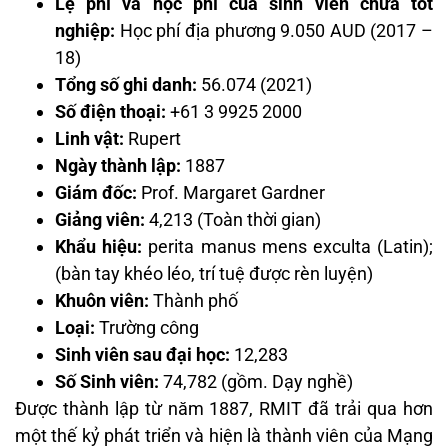
Lệ phí và học phí của sinh viên chưa tốt
nghiệp:
Học phí địa phương 9.050 AUD (2017 –
18)
Tổng số ghi danh:
56.074 (2021)
Số điện thoại:
+61 3 9925 2000
Linh vật:
Rupert
Ngày thành lập:
1887
Giám đốc:
Prof. Margaret Gardner
Giảng viên:
4,213 (Toàn thời gian)
Khẩu hiệu:
perita manus mens exculta (Latin);
(bàn tay khéo léo, trí tuệ được rèn luyện)
Khuôn viên:
Thành phố
Loại:
Trường công
Sinh viên sau đại học:
12,283
Số Sinh viên:
74,782 (gồm. Dạy nghề)
Được thành lập từ năm 1887, RMIT đã trải qua hơn
một thế kỷ phát triển và hiện là thành viên của Mạng