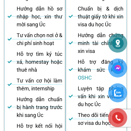
Hướng dẫn hồ sơ
Chuẩn bị & dịch
nhập học, xin thư
thuật giấy tờ khi xin
mời sang Úc
visa du học Úc
Tư vấn chọn nơi ở &
Hướng dẫn chứng
chi phí sinh hoạt
minh tài chính khi
xin visa
Hỗ trợ tìm ký túc
xá, homestay hoặc
Hỗ trợ đăng ký
thuê nhà
khám sức khỏe,
OSHC
Tư vấn cơ hội làm
thêm, internship
Luyện tập phỏng
vấn khi xin visa đi
Hướng dẫn chuẩn
du học Úc
bị hành trang trước
khi sang Úc
Theo dõi tiến độ hồ
sơ visa du học Úc
Hỗ trợ kết nối hội