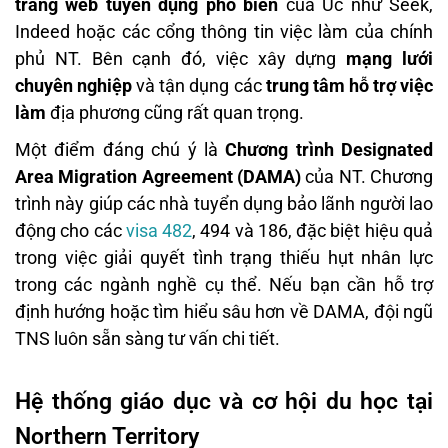
trang web tuyển dụng phổ biến
của Úc như Seek,
Indeed hoặc các cổng thông tin việc làm của chính
phủ NT. Bên cạnh đó, việc xây dựng
mạng lưới
chuyên nghiệp
và tận dụng các
trung tâm hỗ trợ việc
làm
địa phương cũng rất quan trọng.
Một điểm đáng chú ý là
Chương trình Designated
Area Migration Agreement (DAMA)
của NT. Chương
trình này giúp các nhà tuyển dụng bảo lãnh người lao
động cho các
visa 482
, 494 và 186, đặc biệt hiệu quả
trong việc giải quyết tình trạng thiếu hụt nhân lực
trong các ngành nghề cụ thể. Nếu bạn cần hỗ trợ
định hướng hoặc tìm hiểu sâu hơn về DAMA, đội ngũ
TNS luôn sẵn sàng tư vấn chi tiết.
Hệ thống giáo dục và cơ hội du học tại
Northern Territory