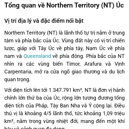
Tổng quan về Northern Territory (NT) Úc
Vị trí địa lý và đặc điểm nổi bật
Northern Territory (NT) là lãnh thổ tự trị nằm ở trung
tâm và phía bắc của Úc. Vùng đất này có vị trí chiến
lược, giáp với Tây Úc về phía tây, Nam Úc về phía
nam và
Queensland
về phía đông. Phía bắc của NT
nhìn ra các vùng biển Timor, Arafura và Vịnh
Carpentaria, mở ra cửa ngõ giao thương và du lịch
quan trọng.
Với diện tích lên tới 1.347.791 km², NT là đơn vị hành
chính lớn thứ ba của Úc, rộng lớn tương đương tổng
diện tích của Pháp, Tây Ban Nha và Ý cộng lại. Điều
thú vị là khoảng 4/5 lãnh thổ, tức khoảng 1,09 triệu
km², nằm trong vùng nhiệt đới, mang đến một khí
hậu và cảnh quan đa dạng.