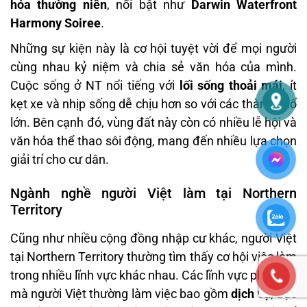
hóa thường niên
, nổi bật như
Darwin Waterfront
Harmony Soiree
.
Những sự kiện này là cơ hội tuyệt vời để mọi người
cùng nhau kỷ niệm và chia sẻ văn hóa của mình.
Cuộc sống ở NT nổi tiếng với
lối sống thoải mái
, ít
kẹt xe và nhịp sống dễ chịu hơn so với các thành phố
lớn. Bên cạnh đó, vùng đất này còn có nhiều lễ hội và
văn hóa thể thao sôi động, mang đến nhiều lựa chọn
giải trí cho cư dân.
Ngành nghề người Việt làm tại Northern
Territory
Cũng như nhiều cộng đồng nhập cư khác, người Việt
tại Northern Territory thường tìm thấy cơ hội việc làm
trong nhiều lĩnh vực khác nhau. Các lĩnh vực phổ biến
mà người Việt thường làm việc bao gồm
dịch vụ
, đặc