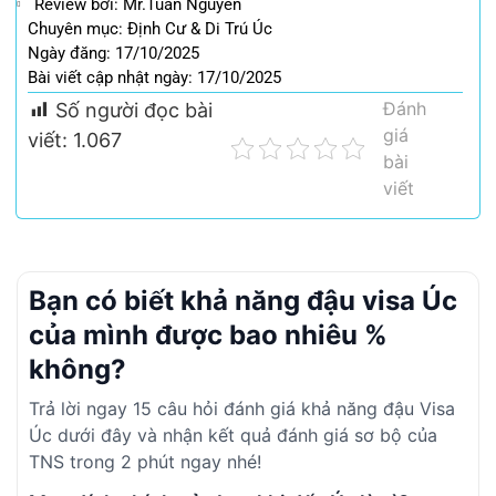
Review bởi: Mr.Tuấn Nguyễn
Chuyên mục:
Định Cư & Di Trú Úc
Ngày đăng: 17/10/2025
Bài viết cập nhật ngày: 17/10/2025
Đánh
Số người đọc bài
giá
viết:
1.067
bài
viết
Bạn có biết khả năng đậu visa Úc
của mình được bao nhiêu %
không?
Trả lời ngay 15 câu hỏi đánh giá khả năng đậu Visa
Úc dưới đây và nhận kết quả đánh giá sơ bộ của
TNS trong 2 phút ngay nhé!