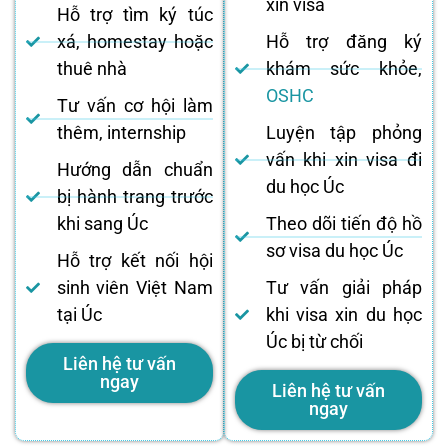
xin visa
Hỗ trợ tìm ký túc
xá, homestay hoặc
Hỗ trợ đăng ký
thuê nhà
khám sức khỏe,
OSHC
Tư vấn cơ hội làm
thêm, internship
Luyện tập phỏng
vấn khi xin visa đi
Hướng dẫn chuẩn
du học Úc
bị hành trang trước
khi sang Úc
Theo dõi tiến độ hồ
sơ visa du học Úc
Hỗ trợ kết nối hội
sinh viên Việt Nam
Tư vấn giải pháp
tại Úc
khi visa xin du học
Úc bị từ chối
Liên hệ tư vấn
ngay
Liên hệ tư vấn
ngay