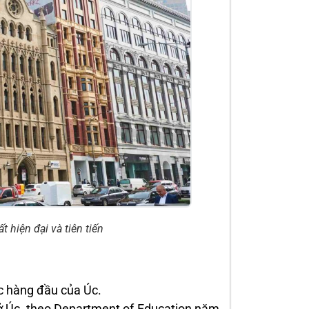
t hiện đại và tiên tiến
c hàng đầu của Úc.
 ở Úc, theo Department of Education năm