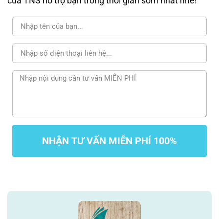
của TNS hỗ trợ bạn trong thời gian sớm nhất nhé!
NHẬN TƯ VẤN MIỄN PHÍ 100%