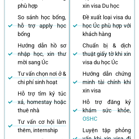
phù hợp
xin visa Du học
So sánh học bổng,
Đề xuất loại visa du
hỗ trợ apply học
học Úc phù hợp với
bổng
khách hàng
Hướng dẫn hồ sơ
Chuẩn bị & dịch
nhập học, xin thư
thuật giấy tờ khi xin
mời sang Úc
visa du học Úc
Tư vấn chọn nơi ở &
Hướng dẫn chứng
chi phí sinh hoạt
minh tài chính khi
xin visa
Hỗ trợ tìm ký túc
xá, homestay hoặc
Hỗ trợ đăng ký
thuê nhà
khám sức khỏe,
OSHC
Tư vấn cơ hội làm
thêm, internship
Luyện tập phỏng
vấn khi xin visa đi