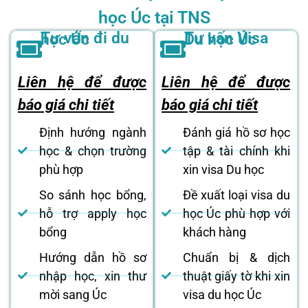
học Úc tại TNS
Tư vấn đi du học Úc
Tư vấn Visa Du học Úc
Liên hệ để được
Liên hệ để được
báo giá chi tiết
báo giá chi tiết
Định hướng ngành
Đánh giá hồ sơ học
học & chọn trường
tập & tài chính khi
phù hợp
xin visa Du học
So sánh học bổng,
Đề xuất loại visa du
hỗ trợ apply học
học Úc phù hợp với
bổng
khách hàng
Hướng dẫn hồ sơ
Chuẩn bị & dịch
nhập học, xin thư
thuật giấy tờ khi xin
mời sang Úc
visa du học Úc