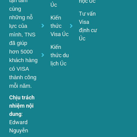
tận tâm
học Úc
Úc
cùng
Tư vấn
Kiến
những nỗ
Visa
thức
lực của
định cư
Visa Úc
mình, TNS
Úc
đã giúp
Kiến
hơn 5000
thức du
khách hàng
lịch Úc
có VISA
thành công
mỗi năm.
Chịu trách
nhiệm nội
dung
:
Edward
Nguyễn