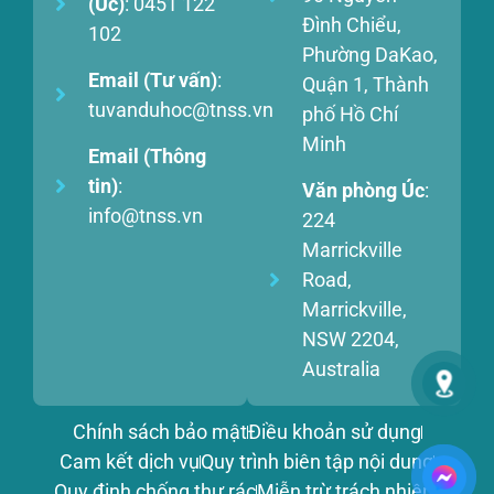
(Úc)
: 0451 122
Đình Chiểu,
102
Phường DaKao,
Email (Tư vấn)
:
Quận 1, Thành
tuvanduhoc@tnss.vn
phố Hồ Chí
Minh
Email (Thông
tin)
:
Văn phòng Úc
:
info@tnss.vn
224
Marrickville
Road,
Marrickville,
NSW 2204,
Australia
Chính sách bảo mật
Điều khoản sử dụng
Cam kết dịch vụ
Quy trình biên tập nội dung
Quy định chống thư rác
Miễn trừ trách nhiệm