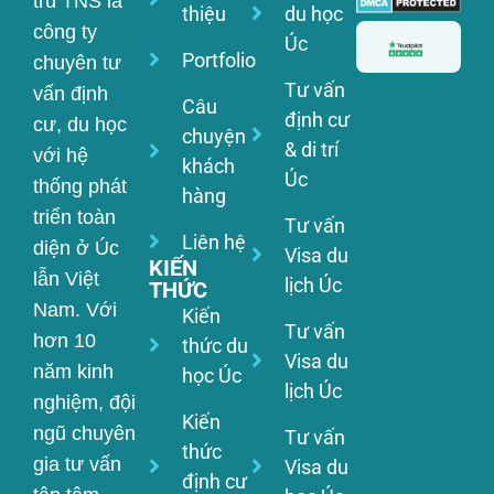
trú TNS là
thiệu
du học
công ty
Úc
Portfolio
chuyên tư
Tư vấn
vấn định
Câu
định cư
cư, du học
chuyện
& di trí
với hệ
khách
Úc
thống phát
hàng
triển toàn
Tư vấn
Liên hệ
diện ở Úc
Visa du
KIẾN
lẫn Việt
lịch Úc
THỨC
Nam. Với
Kiến
Tư vấn
hơn 10
thức du
Visa du
năm kinh
học Úc
lịch Úc
nghiệm, đội
Kiến
ngũ chuyên
Tư vấn
thức
gia tư vấn
Visa du
định cư