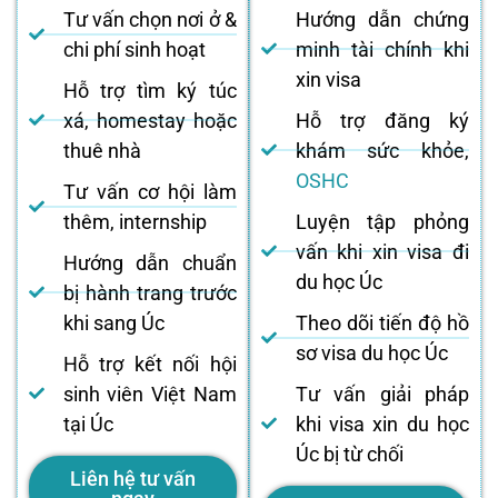
Tư vấn chọn nơi ở &
Hướng dẫn chứng
chi phí sinh hoạt
minh tài chính khi
xin visa
Hỗ trợ tìm ký túc
xá, homestay hoặc
Hỗ trợ đăng ký
thuê nhà
khám sức khỏe,
OSHC
Tư vấn cơ hội làm
thêm, internship
Luyện tập phỏng
vấn khi xin visa đi
Hướng dẫn chuẩn
du học Úc
bị hành trang trước
khi sang Úc
Theo dõi tiến độ hồ
sơ visa du học Úc
Hỗ trợ kết nối hội
sinh viên Việt Nam
Tư vấn giải pháp
tại Úc
khi visa xin du học
Úc bị từ chối
Liên hệ tư vấn