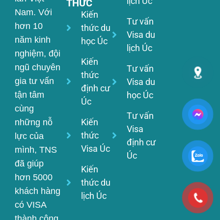
lịch Úc
THỨC
Nam. Với
Kiến
Tư vấn
hơn 10
thức du
Visa du
năm kinh
học Úc
lịch Úc
nghiệm, đội
Kiến
ngũ chuyên
Tư vấn
thức
gia tư vấn
Visa du
định cư
tận tâm
học Úc
Úc
cùng
Tư vấn
Kiến
những nỗ
Visa
thức
lực của
định cư
Visa Úc
mình, TNS
Úc
đã giúp
Kiến
hơn 5000
thức du
khách hàng
lịch Úc
có VISA
thành công