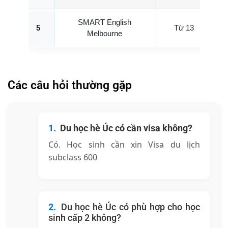
SMART English
5
Từ 13
4
Melbourne
Các câu hỏi thường gặp
Du học hè Úc có cần visa không?
Có. Học sinh cần xin Visa du lịch
subclass 600
Du học hè Úc có phù hợp cho học
sinh cấp 2 không?