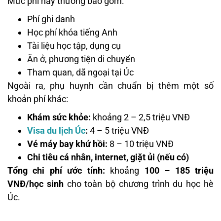
Mức phí này thường bao gồm:
Phí ghi danh
Học phí khóa tiếng Anh
Tài liệu học tập, dụng cụ
Ăn ở, phương tiện di chuyển
Tham quan, dã ngoại tại Úc
Ngoài ra, phụ huynh cần chuẩn bị thêm một số
khoản phí khác:
Khám sức khỏe:
khoảng 2 – 2,5 triệu VNĐ
Visa du lịch Úc
:
4 – 5 triệu VNĐ
Vé máy bay khứ hồi:
8 – 10 triệu VNĐ
Chi tiêu cá nhân, internet, giặt ủi (nếu có)
Tổng chi phí ước tính:
khoảng
100 – 185 triệu
VNĐ/học sinh
cho toàn bộ chương trình du học hè
Úc.