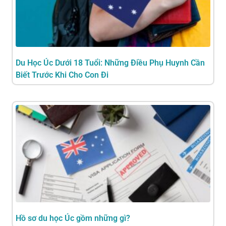
Du Học Úc Dưới 18 Tuổi: Những Điều Phụ Huynh Cần
Biết Trước Khi Cho Con Đi
Hồ sơ du học Úc gồm những gì?