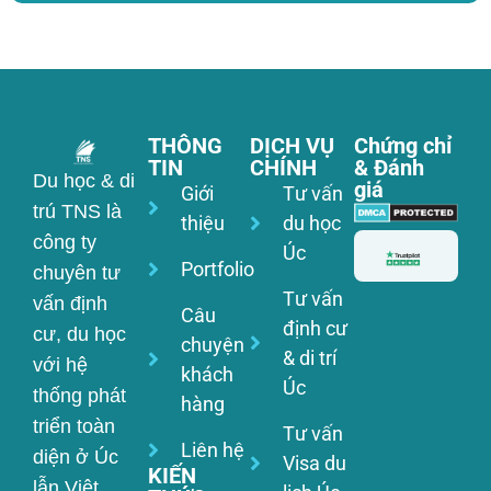
THÔNG
DỊCH VỤ
Chứng chỉ
TIN
CHÍNH
& Đánh
Du học & di
giá
Giới
Tư vấn
trú TNS là
thiệu
du học
công ty
Úc
Portfolio
chuyên tư
Tư vấn
vấn định
Câu
định cư
cư, du học
chuyện
& di trí
với hệ
khách
Úc
thống phát
hàng
triển toàn
Tư vấn
Liên hệ
diện ở Úc
Visa du
KIẾN
lẫn Việt