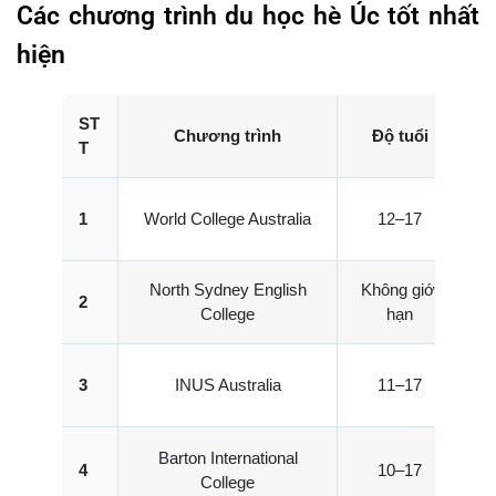
Các chương trình du học hè Úc tốt nhất
hiện
ST
Chương trình
Độ tuổi
T
1
World College Australia
12–17
3
North Sydney English
Không giới
2
College
hạn
3
INUS Australia
11–17
3
Barton International
4
10–17
College