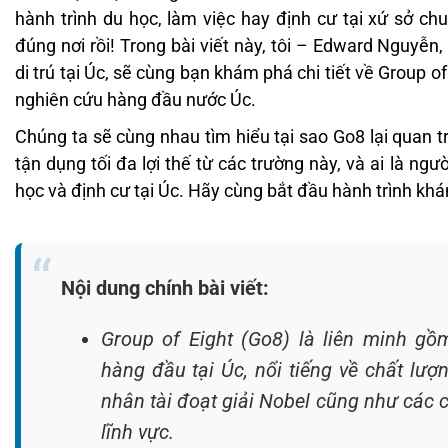
hành trình du học, làm việc hay định cư tại xứ sở ch
đúng nơi rồi! Trong bài viết này, tôi – Edward Nguyễn
di trú tại Úc, sẽ cùng bạn khám phá chi tiết về Group o
nghiên cứu hàng đầu nước Úc.
Chúng ta sẽ cùng nhau tìm hiểu tại sao Go8 lại quan t
tận dụng tối đa lợi thế từ các trường này, và ai là ng
học và định cư tại Úc. Hãy cùng bắt đầu hành trình kh
Nội dung chính bài viết:
Group of Eight (Go8) là liên minh gồ
hàng đầu tại Úc, nổi tiếng về chất lượ
nhân tài đoạt giải Nobel cũng như các 
lĩnh vực.