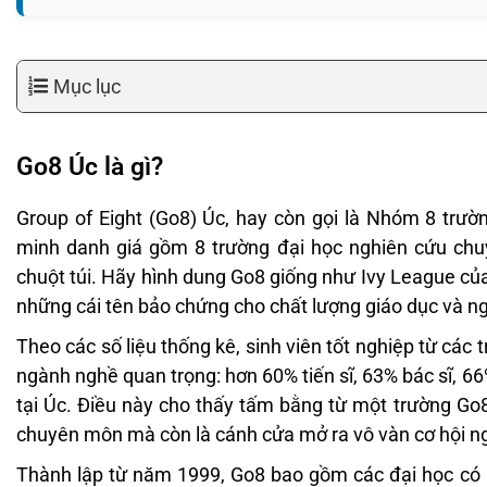
Mục lục
Go8 Úc là gì?
Group of Eight (Go8) Úc, hay còn gọi là Nhóm 8 trườ
minh danh giá gồm 8 trường đại học nghiên cứu chuy
chuột túi. Hãy hình dung Go8 giống như Ivy League củ
những cái tên bảo chứng cho chất lượng giáo dục và ng
Theo các số liệu thống kê, sinh viên tốt nghiệp từ các
ngành nghề quan trọng: hơn 60% tiến sĩ, 63% bác sĩ, 6
tại Úc. Điều này cho thấy tấm bằng từ một trường Go
chuyên môn mà còn là cánh cửa mở ra vô vàn cơ hội n
Thành lập từ năm 1999, Go8 bao gồm các đại học có lị