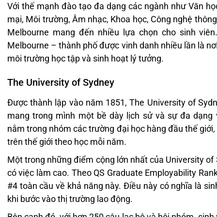
Với thế mạnh đào tạo đa dạng các ngành như Văn học
mại, Môi trường, Âm nhạc, Khoa học, Công nghệ thông t
Melbourne mang đến nhiều lựa chọn cho sinh viên.
Melbourne – thành phố được vinh danh nhiều lần là nơ
môi trường học tập và sinh hoạt lý tưởng.
The University of Sydney
Được thành lập vào năm 1851, The University of Sydney
mang trong mình một bề dày lịch sử và sự đa dạng
nằm trong nhóm các trường đại học hàng đầu thế giới, 
trên thế giới theo học mỗi năm.
Một trong những điểm cộng lớn nhất của University of S
có việc làm cao. Theo QS Graduate Employability Rank
#4 toàn cầu về khả năng này. Điều này có nghĩa là sinh 
khi bước vào thị trường lao động.
Bên cạnh đó, với hơn 250 câu lạc bộ và hội nhóm, sinh v