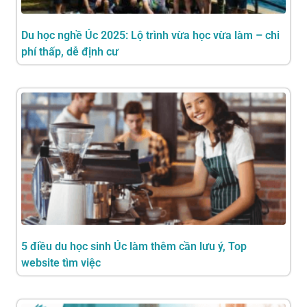
Du học nghề Úc 2025: Lộ trình vừa học vừa làm – chi
phí thấp, dễ định cư
5 điều du học sinh Úc làm thêm cần lưu ý, Top
website tìm việc