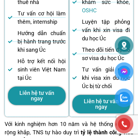
thuê nhà
khám sức khỏe,
OSHC
Tư vấn cơ hội làm
thêm, internship
Luyện tập phỏng
vấn khi xin visa đi
Hướng dẫn chuẩn
du học Úc
bị hành trang trước
khi sang Úc
Theo dõi tiến độ hồ
sơ visa du học Úc
Hỗ trợ kết nối hội
sinh viên Việt Nam
Tư vấn giải pháp
tại Úc
khi visa xin du học
Úc bị từ chối
Liên hệ tư vấn
ngay
Liên hệ tư vấn
ngay
Với kinh nghiệm hơn 10 năm và hệ thống đối tác
rộng khắp, TNS tự hào duy trì
tỷ lệ thành công visa