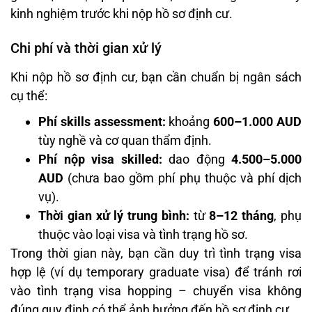
kinh nghiệm trước khi nộp hồ sơ định cư.
Chi phí và thời gian xử lý
Khi nộp hồ sơ định cư, bạn cần chuẩn bị ngân sách
cụ thể:
Phí skills assessment:
khoảng
600–1.000 AUD
tùy nghề và cơ quan thẩm định.
Phí nộp visa skilled:
dao động
4.500–5.000
AUD
(chưa bao gồm phí phụ thuộc và phí dịch
vụ).
Thời gian xử lý trung bình:
từ
8–12 tháng
, phụ
thuộc vào loại visa và tình trạng hồ sơ.
Trong thời gian này, bạn cần duy trì tình trạng visa
hợp lệ (ví dụ temporary graduate visa) để tránh rơi
vào tình trạng visa hopping – chuyển visa không
đúng quy định có thể ảnh hưởng đến hồ sơ định cư.