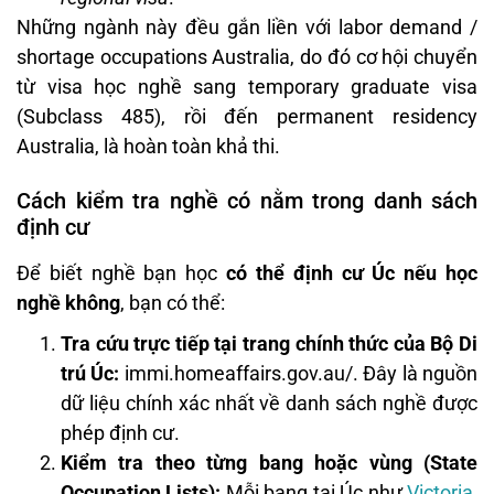
Những ngành này đều gắn liền với labor demand /
shortage occupations Australia, do đó cơ hội chuyển
từ visa học nghề sang temporary graduate visa
(Subclass 485), rồi đến permanent residency
Australia, là hoàn toàn khả thi.
Cách kiểm tra nghề có nằm trong danh sách
định cư
Để biết nghề bạn học
có thể định cư Úc nếu học
nghề không
, bạn có thể:
Tra cứu trực tiếp tại trang chính thức của Bộ Di
trú Úc:
immi.homeaffairs.gov.au/. Đây là nguồn
dữ liệu chính xác nhất về danh sách nghề được
phép định cư.
Kiểm tra theo từng bang hoặc vùng (State
Occupation Lists):
Mỗi bang tại Úc như
Victoria
,