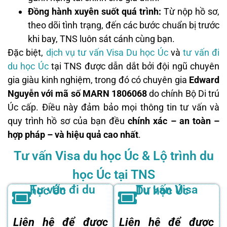
Đồng hành xuyên suốt quá trình:
Từ nộp hồ sơ,
theo dõi tình trạng, đến các bước chuẩn bị trước
khi bay, TNS luôn sát cánh cùng bạn.
Đặc biệt,
dịch vụ tư vấn Visa Du học Úc
và
tư vấn đi
du học Úc
tại TNS được dẫn dắt bởi đội ngũ chuyên
gia giàu kinh nghiệm, trong đó có chuyên gia
Edward
Nguyễn với mã số MARN 1806068
do chính Bộ Di trú
Úc cấp. Điều này đảm bảo mọi thông tin tư vấn và
quy trình hồ sơ của bạn đều
chính xác – an toàn –
hợp pháp – và hiệu quả cao nhất
.
Tư vấn Visa du học Úc & Lộ trình du
học Úc tại TNS
Tư vấn đi du học Úc
Tư vấn Visa Du học Úc
Liên hệ để được
Liên hệ để được