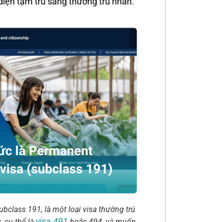
diện tạm trú sang thường trú nhân.
ubclass 191, là một loại visa thường trú
visa 491
, cụ thể là
hoặc 494, và muốn