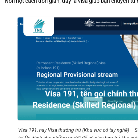
Nói một cách đơn giản, đây là visa giúp bạn chuyển từ 
Visa 191, hay Visa thường trú (Khu vực có tay nghề) – S
tại Úc dành cho những người đã có visa tạm trú khu vực