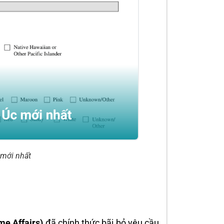
 mới nhất
me Affairs)
đã chính thức bãi bỏ yêu cầu