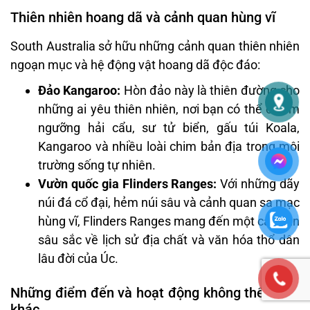
Thiên nhiên hoang dã và cảnh quan hùng vĩ
South Australia sở hữu những cảnh quan thiên nhiên
ngoạn mục và hệ động vật hoang dã độc đáo:
Đảo Kangaroo:
Hòn đảo này là thiên đường cho
những ai yêu thiên nhiên, nơi bạn có thể chiêm
ngưỡng hải cẩu, sư tử biển, gấu túi Koala,
Kangaroo và nhiều loài chim bản địa trong môi
trường sống tự nhiên.
Vườn quốc gia Flinders Ranges:
Với những dãy
núi đá cổ đại, hẻm núi sâu và cảnh quan sa mạc
hùng vĩ, Flinders Ranges mang đến một cái nhìn
sâu sắc về lịch sử địa chất và văn hóa thổ dân
lâu đời của Úc.
Những điểm đến và hoạt động không thể bỏ lỡ
khác