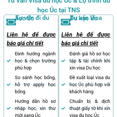
Tư vấn Visa du học Úc & Lộ trình du
học Úc tại TNS
Tư vấn đi du học Úc
Tư vấn Visa Du học Úc
Liên hệ để được
Liên hệ để được
báo giá chi tiết
báo giá chi tiết
Định hướng ngành
Đánh giá hồ sơ học
học & chọn trường
tập & tài chính khi
phù hợp
xin visa Du học
So sánh học bổng,
Đề xuất loại visa du
hỗ trợ apply học
học Úc phù hợp với
bổng
khách hàng
Hướng dẫn hồ sơ
Chuẩn bị & dịch
nhập học, xin thư
thuật giấy tờ khi xin
mời sang Úc
visa du học Úc