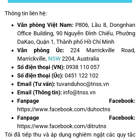
Thông tin liên hệ:
Văn phòng Việt Nam:
P806, Lầu 8, Dongnhan
Office Building, 90 Nguyễn Đình Chiểu, Phường
DaKao, Quận 1, Thành phố Hồ Chí Minh
Văn phòng Úc:
224 Marrickville Road,
Marrickville,
NSW
2204, Australia
Số điện thoại (VN):
0938 110 057
Số điện thoại (Úc):
0451 122 102
Email (Tư vấn):
tuvanduhoc@tnss.vn
Email (Thông tin):
info@tnss.vn
Fanpage Facebook:
https://www.facebook.com/duhoctns
Fanpage Facebook:
https://www.facebook.com/ditrutns
Tôi đã tiếp thu và áp dụng nghiêm ngặt các quy tắc