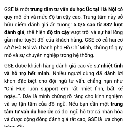
GSE là một
trung tâm tư vấn du học Úc tại Hà Nội
có
quy mô lớn và mức độ tin cậy cao. Trung tâm này sở
hữu điểm đánh giá ấn tượng:
5.0/5 sao từ 332 lượt
đánh giá
, thể hiện
độ tin cậy
vượt trội và sự hài lòng
gần như tuyệt đối của khách hàng. GSE có cả hai cơ
sở ở Hà Nội và Thành phố Hồ Chí Minh, chứng tỏ quy
mô và sự chuyên nghiệp trong hệ thống.
GSE được khách hàng đánh giá cao về sự
nhiệt tình
và hỗ trợ hết mình
. Nhiều người dùng đã dành lời
khen đặc biệt cho đội ngũ tư vấn, chẳng hạn như
“Chị Huệ luôn support em rất nhiệt tình, bất kể
ngày…”. Đây là minh chứng rõ ràng cho kinh nghiệm
và sự tận tâm của đội ngũ. Nếu bạn cần một
trung
tâm tư vấn du học Úc
có đội ngũ hỗ trợ cá nhân hóa
và được cộng đồng đánh giá rất cao, GSE là lựa chọn
hàng đầu.