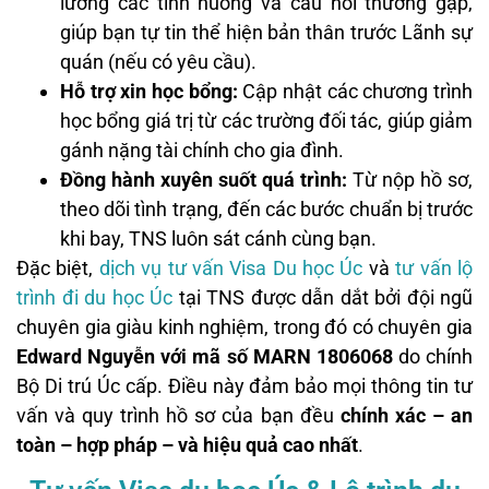
lưỡng các tình huống và câu hỏi thường gặp,
giúp bạn tự tin thể hiện bản thân trước Lãnh sự
quán (nếu có yêu cầu).
Hỗ trợ xin học bổng:
Cập nhật các chương trình
học bổng giá trị từ các trường đối tác, giúp giảm
gánh nặng tài chính cho gia đình.
Đồng hành xuyên suốt quá trình:
Từ nộp hồ sơ,
theo dõi tình trạng, đến các bước chuẩn bị trước
khi bay, TNS luôn sát cánh cùng bạn.
Đặc biệt,
dịch vụ tư vấn Visa Du học Úc
và
tư vấn lộ
trình đi du học Úc
tại TNS được dẫn dắt bởi đội ngũ
chuyên gia giàu kinh nghiệm, trong đó có chuyên gia
Edward Nguyễn với mã số MARN 1806068
do chính
Bộ Di trú Úc cấp. Điều này đảm bảo mọi thông tin tư
vấn và quy trình hồ sơ của bạn đều
chính xác – an
toàn – hợp pháp – và hiệu quả cao nhất
.