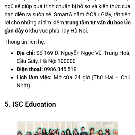
ngũ sẽ giúp quá trình chuẩn bị hồ sơ và kiến thức của
bạn diễn ra suôn sẻ. SmartA nằm ở Cầu Giấy, rất tiện
lợi cho những ai tìm kiếm
trung tâm tư vấn du học Úc
gần đây
ở khu vực phía Tây Hà Nội.
Thông tin liên hệ:
Địa chỉ:
Số 169 Đ. Nguyễn Ngọc Vũ, Trung Hoà,
Cầu Giấy, Hà Nội 100000
Điện thoại:
0986 345 518
Lịch làm việc:
Mở cửa 24 giờ (Thứ Hai – Chủ
Nhật)
5. ISC Education