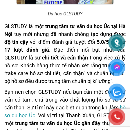
Du học GLSTUDY
GLSTUDY là một
trung tâm tư vấn du học Úc tại Hà
Nội
tuy mới nhưng đã nhanh chóng tạo dựng được
độ tin cậy
với điểm đánh giá tuyệt đối
5.0/5 sao từ
17 lượt đánh giá
. Đặc điểm nổi bật nhất của
GLSTUDY là sự
chi tiết và cẩn thận
trong việc xử lý
hồ sơ. Khách hàng thực tế nhận xét rằng trung tâm
“take care hồ sơ chi tiết, cẩn thận” và chuẩn bị “Full
bộ hồ sơ đều được trung tâm chuẩn bị kĩ lưỡng”.
Bạn nên chọn GLSTUDY nếu bạn cần một đơn vị tư
vấn có tâm, chú trọng vào chất lượng hồ sơ và sự
cẩn thận. Sự tỉ mỉ này đặc biệt quan trọng khi làm
hồ
sơ du học Úc
. Với vị trí tại Thanh Xuân, GLSTUDY là
một
trung tâm tư vấn du học Úc gần đây
thuận tiện