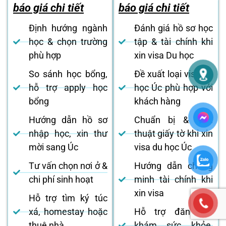
báo giá chi tiết
báo giá chi tiết
Định hướng ngành
Đánh giá hồ sơ học
học & chọn trường
tập & tài chính khi
phù hợp
xin visa Du học
So sánh học bổng,
Đề xuất loại visa du
hỗ trợ apply học
học Úc phù hợp với
bổng
khách hàng
Hướng dẫn hồ sơ
Chuẩn bị & dịch
nhập học, xin thư
thuật giấy tờ khi xin
mời sang Úc
visa du học Úc
Tư vấn chọn nơi ở &
Hướng dẫn chứng
chi phí sinh hoạt
minh tài chính khi
xin visa
Hỗ trợ tìm ký túc
xá, homestay hoặc
Hỗ trợ đăng ký
thuê nhà
khám sức khỏe,