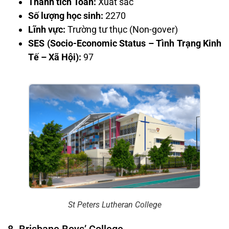
Thành tích Toán:
Xuất sắc
Số lượng học sinh:
2270
Lĩnh vực:
Trường tư thục (Non-gover)
SES (Socio-Economic Status – Tình Trạng Kinh
Tế – Xã Hội):
97
St Peters Lutheran College
8. Brisbane Boys’ College