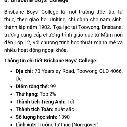
Brisbane Boys’ College là một trường độc lập, tư
thục, theo giáo hội Uniting, chỉ dành cho nam sinh,
thành lập năm 1902. Tọa lạc tại Toowong, Brisbane,
trường cung cấp chương trình giáo dục từ Mầm non
đến Lớp 12, với chương trình học thuật mạnh mẽ và
nhiều hoạt động ngoại khóa.
Thông tin chi tiết Brisbane Boys’ College:
Địa chỉ:
70 Yearsley Road, Toowong QLD 4066,
Úc.
Điểm tổng thể:
99
Thứ hạng:
Top 2%
Thành tích Tiếng Anh:
Tốt
Thành tích Toán:
Xuất sắc
Số lượng học sinh:
1390
Lĩnh vực:
Trường tư thục (Non-gover)