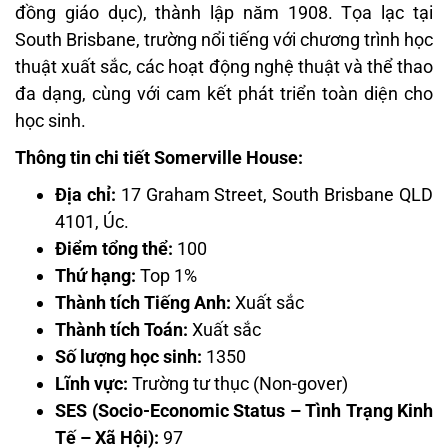
đồng giáo dục), thành lập năm 1908. Tọa lạc tại
South Brisbane, trường nổi tiếng với chương trình học
thuật xuất sắc, các hoạt động nghệ thuật và thể thao
đa dạng, cùng với cam kết phát triển toàn diện cho
học sinh.
Thông tin chi tiết Somerville House:
Địa chỉ:
17 Graham Street, South Brisbane QLD
4101, Úc.
Điểm tổng thể:
100
Thứ hạng:
Top 1%
Thành tích Tiếng Anh:
Xuất sắc
Thành tích Toán:
Xuất sắc
Số lượng học sinh:
1350
Lĩnh vực:
Trường tư thục (Non-gover)
SES (Socio-Economic Status – Tình Trạng Kinh
Tế – Xã Hội):
97