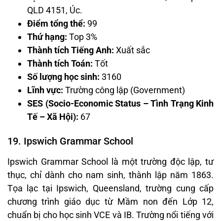
QLD 4151, Úc.
Điểm tổng thể:
99
Thứ hạng:
Top 3%
Thành tích Tiếng Anh:
Xuất sắc
Thành tích Toán:
Tốt
Số lượng học sinh:
3160
Lĩnh vực:
Trường công lập (Government)
SES (Socio-Economic Status – Tình Trạng Kinh
Tế – Xã Hội):
67
19. Ipswich Grammar School
Ipswich Grammar School là một trường độc lập, tư
thục, chỉ dành cho nam sinh, thành lập năm 1863.
Tọa lạc tại Ipswich, Queensland, trường cung cấp
chương trình giáo dục từ Mầm non đến Lớp 12,
chuẩn bị cho học sinh VCE và IB. Trường nổi tiếng với