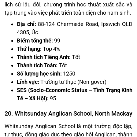
lịch sử lâu đời, chương trình học thuật xuất sắc và
tập trung vào việc phát triển toàn diện cho nam sinh.
Địa chỉ:
88-124 Chermside Road, Ipswich QLD
4305, Úc.
Điểm tổng thể:
99
Thứ hạng:
Top 4%
Thành tích Tiếng Anh:
Tốt
Thành tích Toán:
Tốt
Số lượng học sinh:
1250
Lĩnh vực:
Trường tư thục (Non-gover)
SES (Socio-Economic Status – Tình Trạng Kinh
Tế – Xã Hội):
95
20. Whitsunday Anglican School, North Mackay
Whitsunday Anglican School là một trường độc lập,
tư thục, đồng giáo dục theo giáo hội Anglican, thành