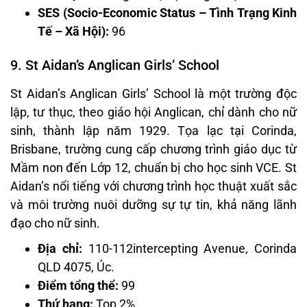
SES (Socio-Economic Status – Tình Trạng Kinh
Tế – Xã Hội):
96
9. St Aidan’s Anglican Girls’ School
St Aidan’s Anglican Girls’ School là một trường độc
lập, tư thục, theo giáo hội Anglican, chỉ dành cho nữ
sinh, thành lập năm 1929. Tọa lạc tại Corinda,
Brisbane, trường cung cấp chương trình giáo dục từ
Mầm non đến Lớp 12, chuẩn bị cho học sinh VCE. St
Aidan’s nổi tiếng với chương trình học thuật xuất sắc
và môi trường nuôi dưỡng sự tự tin, khả năng lãnh
đạo cho nữ sinh.
Địa chỉ:
110-112intercepting Avenue, Corinda
QLD 4075, Úc.
Điểm tổng thể:
99
Thứ hạng:
Top 2%