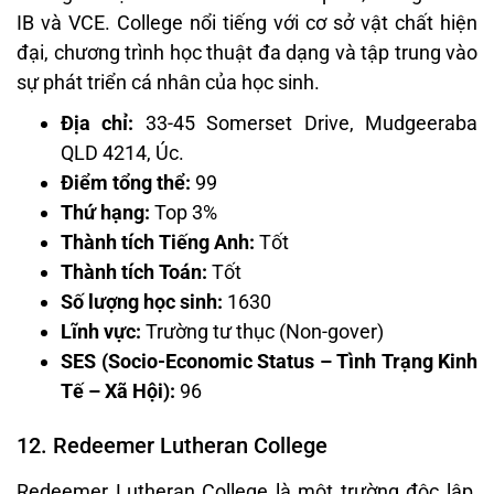
IB và VCE. College nổi tiếng với cơ sở vật chất hiện
đại, chương trình học thuật đa dạng và tập trung vào
sự phát triển cá nhân của học sinh.
Địa chỉ:
33-45 Somerset Drive, Mudgeeraba
QLD 4214, Úc.
Điểm tổng thể:
99
Thứ hạng:
Top 3%
Thành tích Tiếng Anh:
Tốt
Thành tích Toán:
Tốt
Số lượng học sinh:
1630
Lĩnh vực:
Trường tư thục (Non-gover)
SES (Socio-Economic Status – Tình Trạng Kinh
Tế – Xã Hội):
96
12. Redeemer Lutheran College
Redeemer Lutheran College là một trường độc lập,