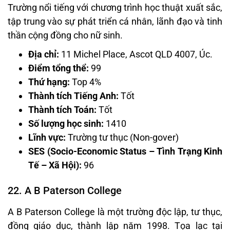
Trường nổi tiếng với chương trình học thuật xuất sắc,
tập trung vào sự phát triển cá nhân, lãnh đạo và tinh
thần cộng đồng cho nữ sinh.
Địa chỉ:
11 Michel Place, Ascot QLD 4007, Úc.
Điểm tổng thể:
99
Thứ hạng:
Top 4%
Thành tích Tiếng Anh:
Tốt
Thành tích Toán:
Tốt
Số lượng học sinh:
1410
Lĩnh vực:
Trường tư thục (Non-gover)
SES (Socio-Economic Status – Tình Trạng Kinh
Tế – Xã Hội):
96
22. A B Paterson College
A B Paterson College là một trường độc lập, tư thục,
đồng giáo dục, thành lập năm 1998. Tọa lạc tại