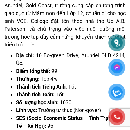
Arundel, Gold Coast, trường cung cấp chương trình
giáo dục từ Mầm non đến Lớp 12, chuẩn bị cho học
sinh VCE. College đặt tên theo nhà thơ Úc A.B.
Paterson, và chú trọng vào việc nuôi dưỡng môi
trường học tập đầy cảm hứng, khuyến khích sự phát
triển toàn diện.
Địa chỉ:
16 Bo-green Drive, Arundel QLD 4214,
Úc.
Điểm tổng thể:
99
Thứ hạng:
Top 4%
Thành tích Tiếng Anh:
Tốt
Thành tích Toán:
Tốt
Số lượng học sinh:
1630
Lĩnh vực:
Trường tư thục (Non-gover)
SES (Socio-Economic Status – Tình Trạng Kinh
Tế – Xã Hội):
95