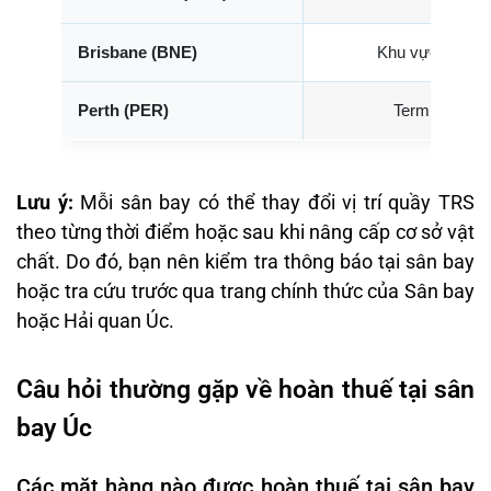
Brisbane (BNE)
Khu vực sau hả
Perth (PER)
Terminal 1 qu
Lưu ý:
Mỗi sân bay có thể thay đổi vị trí quầy TRS
theo từng thời điểm hoặc sau khi nâng cấp cơ sở vật
chất. Do đó, bạn nên kiểm tra thông báo tại sân bay
hoặc tra cứu trước qua trang chính thức của Sân bay
hoặc Hải quan Úc.
Câu hỏi thường gặp về hoàn thuế tại sân
bay Úc
Các mặt hàng nào được hoàn thuế tại sân bay