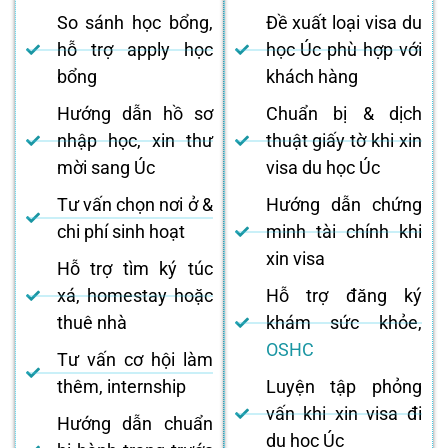
So sánh học bổng,
Đề xuất loại visa du
hỗ trợ apply học
học Úc phù hợp với
bổng
khách hàng
Hướng dẫn hồ sơ
Chuẩn bị & dịch
nhập học, xin thư
thuật giấy tờ khi xin
mời sang Úc
visa du học Úc
Tư vấn chọn nơi ở &
Hướng dẫn chứng
chi phí sinh hoạt
minh tài chính khi
xin visa
Hỗ trợ tìm ký túc
xá, homestay hoặc
Hỗ trợ đăng ký
thuê nhà
khám sức khỏe,
OSHC
Tư vấn cơ hội làm
thêm, internship
Luyện tập phỏng
vấn khi xin visa đi
Hướng dẫn chuẩn
du học Úc