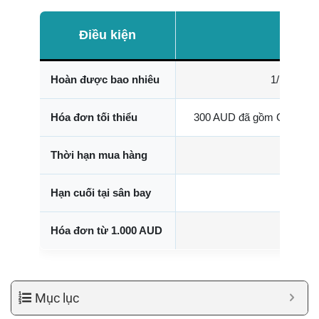
Điều kiện
Hoàn được bao nhiêu
1/11 giá 
Hóa đơn tối thiểu
300 AUD đã gồm GST, từ c
Thời hạn mua hàng
Hạn cuối tại sân bay
Hóa đơn từ 1.000 AUD
Bắ
Mục lục