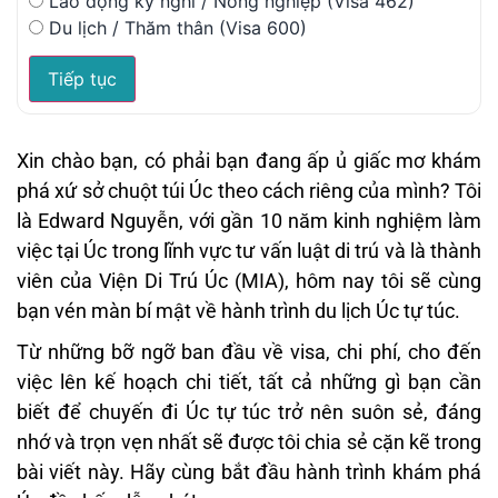
Lao động kỳ nghỉ / Nông nghiệp (Visa 462)
Du lịch / Thăm thân (Visa 600)
Tiếp tục
Xin chào bạn, có phải bạn đang ấp ủ giấc mơ khám
phá xứ sở chuột túi Úc theo cách riêng của mình? Tôi
là Edward Nguyễn, với gần 10 năm kinh nghiệm làm
việc tại Úc trong lĩnh vực tư vấn luật di trú và là thành
viên của Viện Di Trú Úc (MIA), hôm nay tôi sẽ cùng
bạn vén màn bí mật về hành trình du lịch Úc tự túc.
Từ những bỡ ngỡ ban đầu về visa, chi phí, cho đến
việc lên kế hoạch chi tiết, tất cả những gì bạn cần
biết để chuyến đi Úc tự túc trở nên suôn sẻ, đáng
nhớ và trọn vẹn nhất sẽ được tôi chia sẻ cặn kẽ trong
bài viết này. Hãy cùng bắt đầu hành trình khám phá