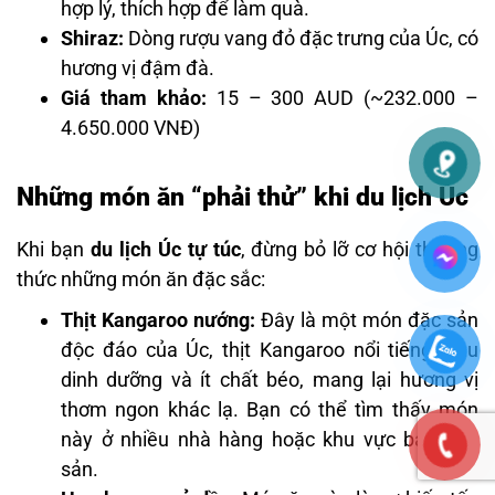
hợp lý, thích hợp để làm quà.
Shiraz:
Dòng rượu vang đỏ đặc trưng của Úc, có
hương vị đậm đà.
Giá tham khảo:
15 – 300 AUD (~232.000 –
4.650.000 VNĐ)
Những món ăn “phải thử” khi du lịch Úc
Khi bạn
du lịch Úc tự túc
, đừng bỏ lỡ cơ hội thưởng
thức những món ăn đặc sắc:
Thịt Kangaroo nướng:
Đây là một món đặc sản
độc đáo của Úc, thịt Kangaroo nổi tiếng giàu
dinh dưỡng và ít chất béo, mang lại hương vị
thơm ngon khác lạ. Bạn có thể tìm thấy món
này ở nhiều nhà hàng hoặc khu vực bán đặc
sản.