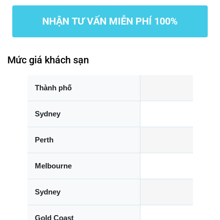
NHẬN TƯ VẤN MIỄN PHÍ 100%
Mức giá khách sạn
Thành phố
Sydney
Fura
Perth
Melbourne
ibi
Sydney
YEHS
Gold Coast
Novot