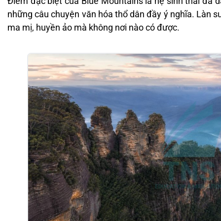
Điểm đặc biệt của Blue Mountains là hệ sinh thái đa
những câu chuyện văn hóa thổ dân đầy ý nghĩa. Làn s
ma mị, huyền ảo mà không nơi nào có được.