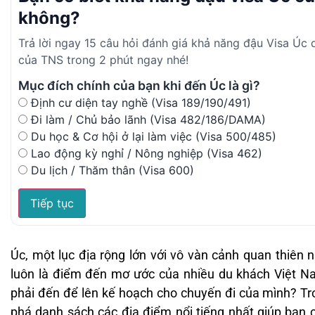
không?
Trả lời ngay 15 câu hỏi đánh giá khả năng đậu Visa Úc
của TNS trong 2 phút ngay nhé!
Mục đích chính của bạn khi đến Úc là gì?
Định cư diện tay nghề (Visa 189/190/491)
Đi làm / Chủ bảo lãnh (Visa 482/186/DAMA)
Du học & Cơ hội ở lại làm việc (Visa 500/485)
Lao động kỳ nghỉ / Nông nghiệp (Visa 462)
Du lịch / Thăm thân (Visa 600)
Tiếp tục
Úc, một lục địa rộng lớn với vô vàn cảnh quan thiên 
luôn là điểm đến mơ ước của nhiều du khách Việt N
phải đến để lên kế hoạch cho chuyến đi của mình? Tr
phá danh sách các địa điểm nổi tiếng nhất giúp bạn 