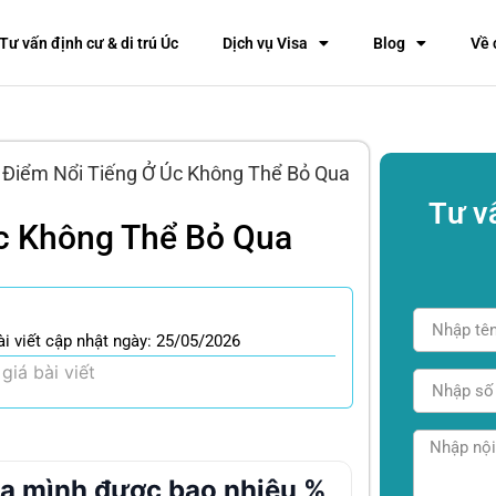
Tư vấn định cư & di trú Úc
Dịch vụ Visa
Blog
Về 
 Điểm Nổi Tiếng Ở Úc Không Thể Bỏ Qua
Tư v
Úc Không Thể Bỏ Qua
ài viết cập nhật ngày: 25/05/2026
giá bài viết
ủa mình được bao nhiêu %