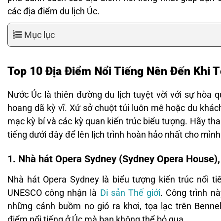
các địa điểm du lịch Úc.
Mục lục
Top 10 Địa Điểm Nổi Tiếng Nên Đến Khi T
Nước Úc là thiên đường du lịch tuyệt vời với sự hòa q
hoang dã kỳ vĩ. Xứ sở chuột túi luôn mê hoặc du khá
mạc kỳ bí và các kỳ quan kiến trúc biểu tượng. Hãy t
tiếng dưới đây để lên lịch trình hoàn hảo nhất cho mìn
1. Nhà hát Opera Sydney (Sydney Opera House)
Nhà hát Opera Sydney là biểu tượng kiến trúc nổi t
UNESCO công nhận là
Di sản Thế giới
. Công trình n
những cánh buồm no gió ra khơi, tọa lạc trên Benne
điểm nổi tiếng ở Úc mà bạn không thể bỏ qua.