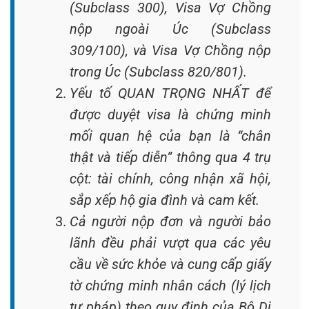
(Subclass 300), Visa Vợ Chồng
nộp ngoài Úc (Subclass
309/100), và Visa Vợ Chồng nộp
trong Úc (Subclass 820/801).
Yếu tố QUAN TRỌNG NHẤT để
được duyệt visa là chứng minh
mối quan hệ của bạn là “chân
thật và tiếp diễn” thông qua 4 trụ
cột: tài chính, công nhận xã hội,
sắp xếp hộ gia đình và cam kết.
Cả người nộp đơn và người bảo
lãnh đều phải vượt qua các yêu
cầu về sức khỏe và cung cấp giấy
tờ chứng minh nhân cách (lý lịch
tư pháp) theo quy định của Bộ Di