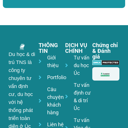
THÔNG
DỊCH VỤ
Chứng chỉ
TIN
CHÍNH
& Đánh
Du học & di
giá
Giới
Tư vấn
trú TNS là
thiệu
du học
công ty
Úc
Portfolio
chuyên tư
Tư vấn
vấn định
Câu
định cư
cư, du học
chuyện
& di trí
với hệ
khách
Úc
thống phát
hàng
triển toàn
Tư vấn
Liên hệ
diện ở Úc
Visa du