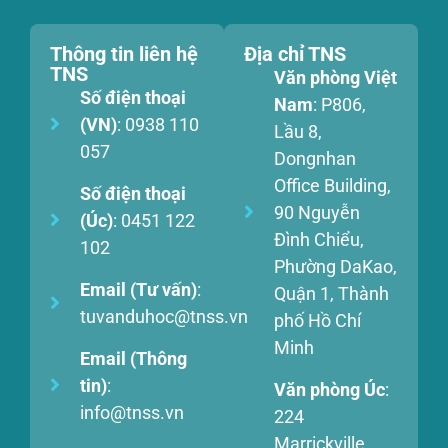
Thông tin liên hệ
Địa chỉ TNS
TNS
Văn phòng Việt
Số điện thoại
Nam
: P806,
(VN)
: 0938 110
Lầu 8,
057
Dongnhan
Office Building,
Số điện thoại
90 Nguyễn
(Úc)
: 0451 122
Đình Chiểu,
102
Phường DaKao,
Email (Tư vấn)
:
Quận 1, Thành
tuvanduhoc@tnss.vn
phố Hồ Chí
Minh
Email (Thông
tin)
:
Văn phòng Úc
:
info@tnss.vn
224
Marrickville