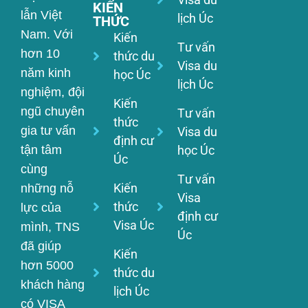
KIẾN
lẫn Việt
lịch Úc
THỨC
Nam. Với
Kiến
Tư vấn
hơn 10
thức du
Visa du
năm kinh
học Úc
lịch Úc
nghiệm, đội
Kiến
ngũ chuyên
Tư vấn
thức
gia tư vấn
Visa du
định cư
tận tâm
học Úc
Úc
cùng
Tư vấn
Kiến
những nỗ
Visa
thức
lực của
định cư
Visa Úc
mình, TNS
Úc
đã giúp
Kiến
hơn 5000
thức du
khách hàng
lịch Úc
có VISA